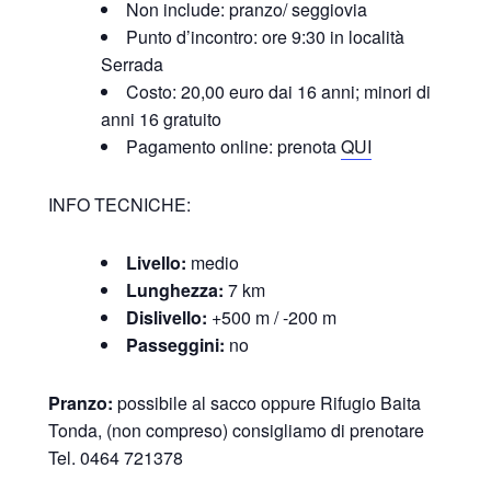
Non include: pranzo/ seggiovia
Punto d’incontro: ore 9:30 in località
Serrada
Costo: 20,00 euro dai 16 anni; minori di
anni 16 gratuito
Pagamento online: prenota
QUI
INFO TECNICHE:
Livello:
medio
Lunghezza:
7 km
Dislivello:
+500 m / -200 m
Passeggini:
no
Pranzo:
possibile al sacco oppure Rifugio Baita
Tonda, (non compreso) consigliamo di prenotare
Tel. 0464 721378