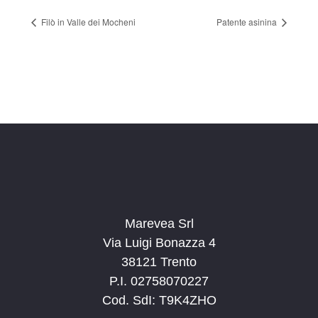
Filò in Valle dei Mocheni
Patente asinina
Marevea Srl
Via Luigi Bonazza 4
38121 Trento
P.I. 02758070227
Cod. SdI: T9K4ZHO