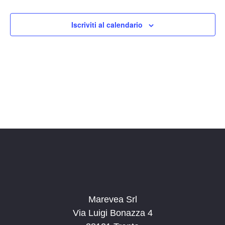
i
g
Iscriviti al calendario
a
z
i
o
n
e
Marevea Srl
Via Luigi Bonazza 4