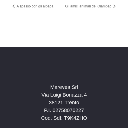
A spasso con gli alpaca
Gli amici animali del Ciampac
Marevea Srl
Via Luigi Bonazza 4
38121 Trento
P.I. 02758070227
Cod. SdI: T9K4ZHO