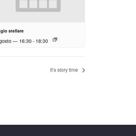
gio stellare
gosto — 16:30
-
18:30
It’s story time