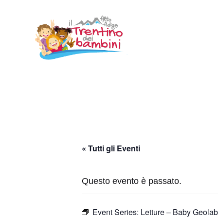
Vai
al
contenuto
« Tutti gli Eventi
Questo evento è passato.
Event Series:
Letture – Baby Geola