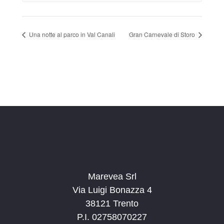
Una notte al parco in Val Canali
Gran Carnevale di Storo
Marevea Srl
Via Luigi Bonazza 4
38121 Trento
P.I. 02758070227