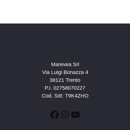
Marevea Srl
Via Luigi Bonazza 4
38121 Trento
P.I. 02758070227
Cod. SdI: T9K4ZHO
Facebook
Instagram
YouTube