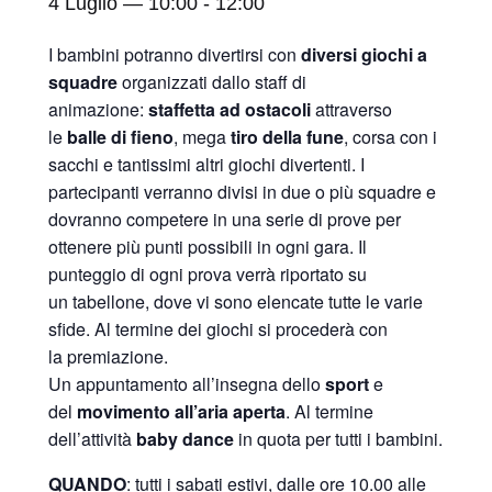
4 Luglio — 10:00
-
12:00
I bambini potranno divertirsi con
diversi giochi a
squadre
organizzati dallo staff di
animazione:
staffetta ad ostacoli
attraverso
le
balle di fieno
, mega
tiro della fune
, corsa con i
sacchi e tantissimi altri giochi divertenti. I
partecipanti verranno divisi in due o più squadre e
dovranno competere in una serie di prove per
ottenere più punti possibili in ogni gara. Il
punteggio di ogni prova verrà riportato su
un tabellone, dove vi sono elencate tutte le varie
sfide. Al termine dei giochi si procederà con
la premiazione.
Un appuntamento all’insegna dello
sport
e
del
movimento all’aria aperta
. Al termine
dell’attività
baby dance
in quota per tutti i bambini.
QUANDO
: tutti i sabati estivi, dalle ore 10.00 alle