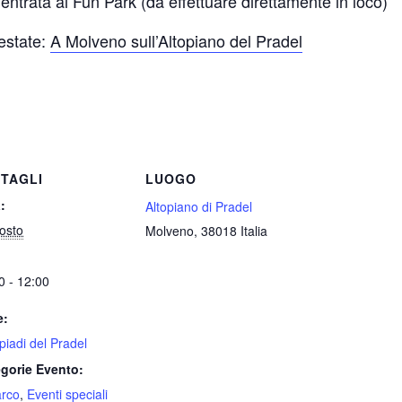
l’entrata al Fun Park (da effettuare direttamente in loco)
 estate:
A Molveno sull’Altopiano del Pradel
TAGLI
LUOGO
:
Altopiano di Pradel
osto
Molveno
,
38018
Italia
0 - 12:00
e:
piadi del Pradel
gorie Evento:
arco
,
Eventi speciali