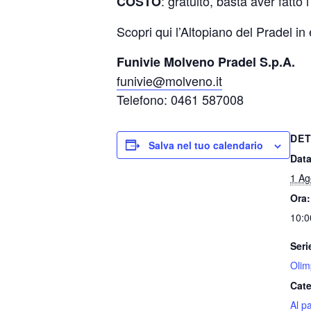
: gratuito, basta aver fatto 
COSTO
Scopri qui l’Altopiano del Pradel in
Funivie Molveno Pradel S.p.A.
funivie@molveno.it
Telefono: 0461 587008
DET
Salva nel tuo calendario
Data
1 Ag
Ora:
10:0
Seri
Olim
Cate
Al p