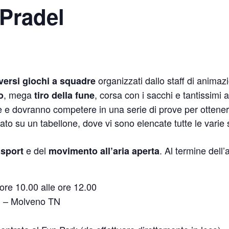
 Pradel
organizzati dallo staff di animaz
versi giochi a squadre
, mega
, corsa con i sacchi e tantissimi al
o
tiro della fune
 e dovranno competere in una serie di prove per ottenere p
ato su un tabellone, dove vi sono elencate tutte le varie s
o
e del
. Al termine dell’a
sport
movimento all’aria aperta
le ore 10.00 alle ore 12.00
el – Molveno TN