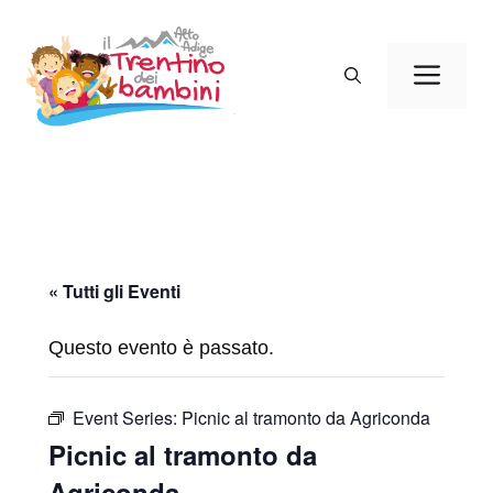
Vai
al
Men
contenuto
« Tutti gli Eventi
Questo evento è passato.
Event Series:
Picnic al tramonto da Agriconda
Picnic al tramonto da
Agriconda