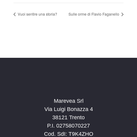
Vuoi sentire una storia?
Sulle orme di Flavio Faganello
Marevea Srl
Via Luigi Bonazza 4
38121 Trento
P.I. 02758070227
Cod. SdI: T9K4ZHO