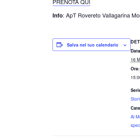
PRENOTA QUI
: ApT Rovereto Vallagarina Mon
Info
DET
Salva nel tuo calendario
Data
16 M
Ora:
15:0
Seri
Stori
Cate
Al M
speci