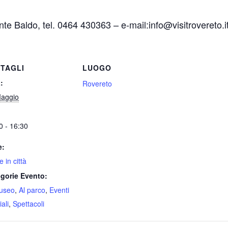
te Baldo, tel. 0464 430363 – e-mail:info@visitrovereto.i
TAGLI
LUOGO
:
Rovereto
aggio
0 - 16:30
e:
e in città
gorie Evento:
useo
,
Al parco
,
Eventi
ali
,
Spettacoli