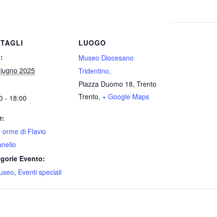
TAGLI
LUOGO
:
Museo Diocesano
iugno 2025
Tridentino,
Piazza Duomo 18, Trento
Trento
,
+ Google Maps
0 - 18:00
e:
e orme di Flavio
nello
gorie Evento:
useo
,
Eventi speciali