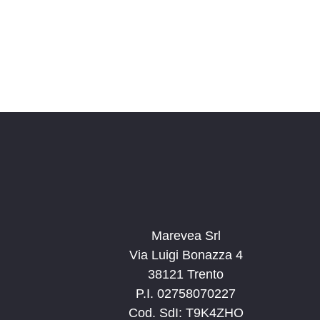
Marevea Srl
Via Luigi Bonazza 4
38121 Trento
P.I. 02758070227
Cod. SdI: T9K4ZHO