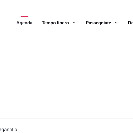
Agenda
Tempo libero
Passeggiate
Do
Faganello