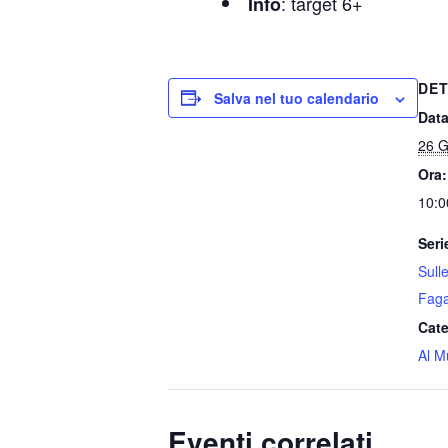
: target 6+
Info
DET
Salva nel tuo calendario
Data
26 G
Ora:
10:0
Seri
Sull
Faga
Cate
Al M
Eventi correlati