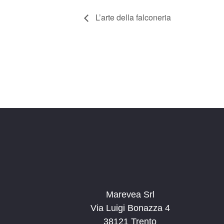
L’arte della falconeria
Marevea Srl
Via Luigi Bonazza 4
38121 Trento