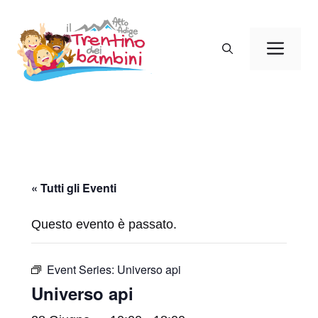
Vai
al
Men
contenuto
« Tutti gli Eventi
Questo evento è passato.
Event Series:
Universo api
Universo api