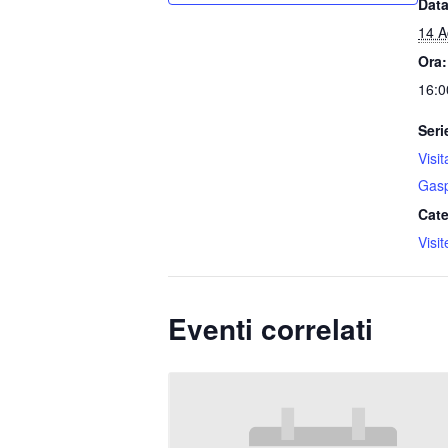
Data
14 A
Ora:
16:0
Seri
Visi
Gasp
Cate
Visi
Eventi correlati