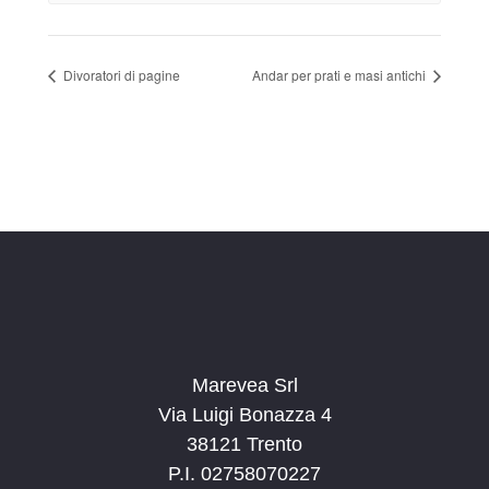
Divoratori di pagine
Andar per prati e masi antichi
Marevea Srl
Via Luigi Bonazza 4
38121 Trento
P.I. 02758070227