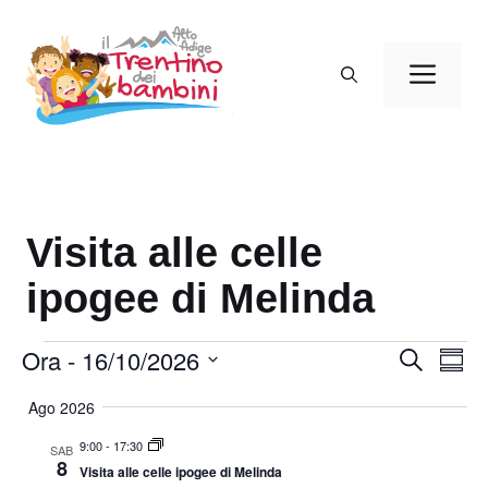
Vai
al
Men
contenuto
Visita alle celle
ipogee di Melinda
Eventi
Ora
 - 
16/10/2026
E
E
C
S
e
v
v
o
S
r
Ago 2026
m
e
e
c
e
m
a
n
n
9:00
-
17:30
a
l
SAB
8
t
r
Visita alle celle ipogee di Melinda
t
e
i