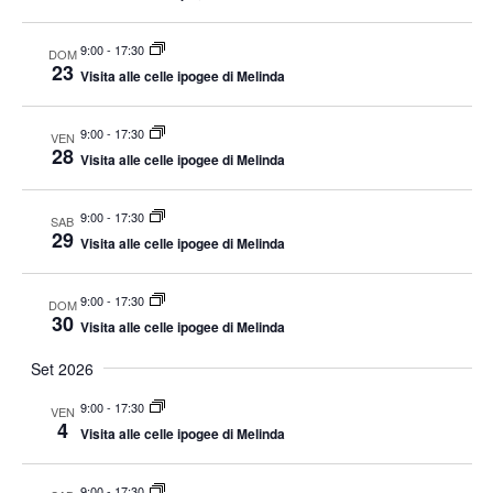
v
i
9:00
-
17:30
DOM
23
Visita alle celle ipogee di Melinda
g
a
9:00
-
17:30
VEN
z
28
Visita alle celle ipogee di Melinda
i
o
9:00
-
17:30
SAB
n
29
Visita alle celle ipogee di Melinda
e
9:00
-
17:30
DOM
30
Visita alle celle ipogee di Melinda
Set 2026
9:00
-
17:30
VEN
4
Visita alle celle ipogee di Melinda
9:00
-
17:30