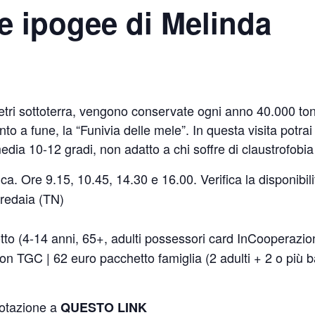
lle ipogee di Melinda
tri sottoterra, vengono conservate ogni anno 40.000 tonn
o a fune, la “Funivia delle mele”. In questa visita potrai
ia 10-12 gradi, non adatto a chi soffre di claustrofobia
a. Ore 9.15, 10.45, 14.30 e 16.00. Verifica la disponibili
redaia (TN)
dotto (4-14 anni, 65+, adulti possessori card InCooperaz
con TGC | 62 euro pacchetto famiglia (2 adulti + 2 o più b
notazione a
QUESTO LINK