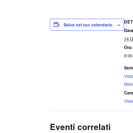
DET
Salva nel tuo calendario
Data
14 G
Ora:
9:00
Seri
Visit
Meli
Cate
Visi
Eventi correlati