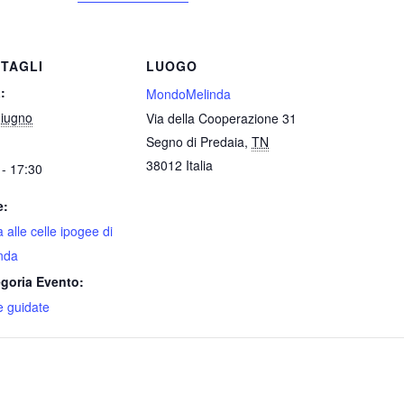
TAGLI
LUOGO
:
MondoMelinda
iugno
Via della Cooperazione 31
Segno di Predaia
,
TN
38012
Italia
 - 17:30
e:
a alle celle ipogee di
nda
goria Evento:
te guidate