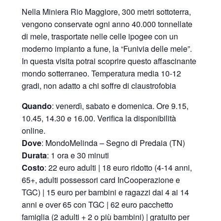
Nella Miniera Rio Maggiore, 300 metri sottoterra,
vengono conservate ogni anno 40.000 tonnellate
di mele, trasportate nelle celle ipogee con un
moderno impianto a fune, la “Funivia delle mele”.
In questa visita potrai scoprire questo affascinante
mondo sotterraneo. Temperatura media 10-12
gradi, non adatto a chi soffre di claustrofobia
Quando
: venerdì, sabato e domenica. Ore 9.15,
10.45, 14.30 e 16.00. Verifica la disponibilità
online.
Dove
: MondoMelinda – Segno di Predaia (TN)
Durata
: 1 ora e 30 minuti
Costo
: 22 euro adulti | 18 euro ridotto (4-14 anni,
65+, adulti possessori card InCooperazione e
TGC) | 15 euro per bambini e ragazzi dai 4 ai 14
anni e over 65 con TGC | 62 euro pacchetto
famiglia (2 adulti + 2 o più bambini) | gratuito per