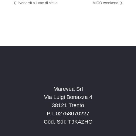
I venerdì a lume di stella
MICO-weekend
Marevea Srl
Via Luigi Bonazza 4
38121 Trento
P.I. 02758070227
Cod. SdI: T9K4ZHO