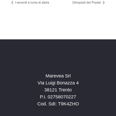
I venerdì a lume di stella
Olimpiadi del Pradel
Marevea Srl
Via Luigi Bonazza 4
38121 Trento
P.I. 02758070227
Cod. SdI: T9K4ZHO