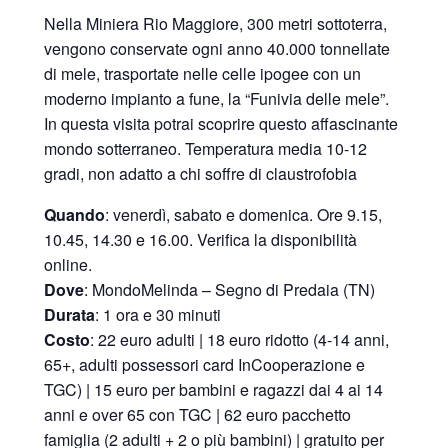
Nella Miniera Rio Maggiore, 300 metri sottoterra,
vengono conservate ogni anno 40.000 tonnellate
di mele, trasportate nelle celle ipogee con un
moderno impianto a fune, la “Funivia delle mele”.
In questa visita potrai scoprire questo affascinante
mondo sotterraneo. Temperatura media 10-12
gradi, non adatto a chi soffre di claustrofobia
Quando
: venerdì, sabato e domenica. Ore 9.15,
10.45, 14.30 e 16.00. Verifica la disponibilità
online.
Dove
: MondoMelinda – Segno di Predaia (TN)
Durata
: 1 ora e 30 minuti
Costo
: 22 euro adulti | 18 euro ridotto (4-14 anni,
65+, adulti possessori card InCooperazione e
TGC) | 15 euro per bambini e ragazzi dai 4 ai 14
anni e over 65 con TGC | 62 euro pacchetto
famiglia (2 adulti + 2 o più bambini) | gratuito per