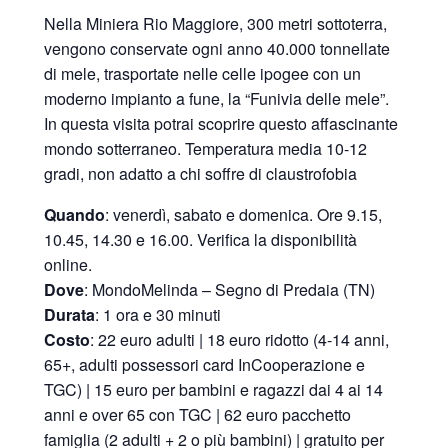
Nella Miniera Rio Maggiore, 300 metri sottoterra,
vengono conservate ogni anno 40.000 tonnellate
di mele, trasportate nelle celle ipogee con un
moderno impianto a fune, la “Funivia delle mele”.
In questa visita potrai scoprire questo affascinante
mondo sotterraneo. Temperatura media 10-12
gradi, non adatto a chi soffre di claustrofobia
Quando
: venerdì, sabato e domenica. Ore 9.15,
10.45, 14.30 e 16.00. Verifica la disponibilità
online.
Dove
: MondoMelinda – Segno di Predaia (TN)
Durata
: 1 ora e 30 minuti
Costo
: 22 euro adulti | 18 euro ridotto (4-14 anni,
65+, adulti possessori card InCooperazione e
TGC) | 15 euro per bambini e ragazzi dai 4 ai 14
anni e over 65 con TGC | 62 euro pacchetto
famiglia (2 adulti + 2 o più bambini) | gratuito per