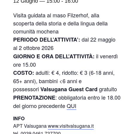
12 Giugno — 15:00
-
16:00
Visita guidata al maso Filzerhof, alla
scoperta della storia e della lingua della
comunità mochena
dal 22 maggio
PERIODO DELL’ATTIVITA’:
al 2 ottobre
2026
il venerdì
GIORNO E ORA DELL’ATTIVITÀ:
ore 15.00
adulti: € 4, ridotto: € 3 (6-18 anni,
COSTO:
65+ anni), bambini <6 anni e
possessori
gratuito
Valsugana Guest Card
: obbligatoria entro le 18.00
PRENOTAZIONE
del giorno precedente
QUI
INFO
APT Valsugana
www.visitvalsugana.it
tel. 0039 0461 727700