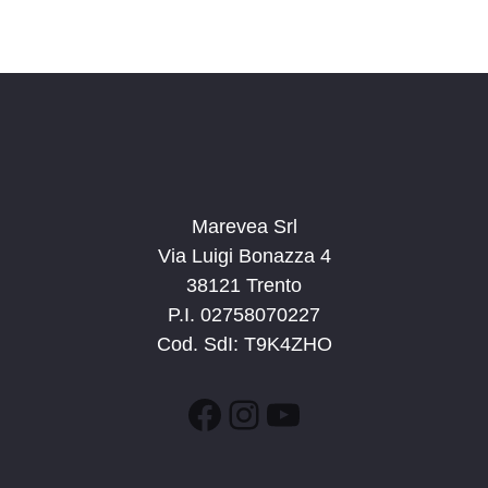
Marevea Srl
Via Luigi Bonazza 4
38121 Trento
P.I. 02758070227
Cod. SdI: T9K4ZHO
Facebook
Instagram
YouTube