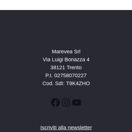
d
a
t
a
.
Marevea Srl
Via Luigi Bonazza 4
38121 Trento
P.I. 02758070227
Cod. SdI: T9K4ZHO
Facebook
Instagram
YouTube
Iscriviti alla newsletter