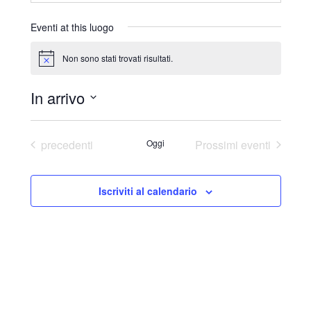
r
i
Eventi at this luogo
z
z
Non sono stati trovati risultati.
N
o
o
t
In arrivo
i
c
S
e
e
Eventi
precedenti
Oggi
Prossimi eventi
l
e
Iscriviti al calendario
z
i
o
n
a
l
a