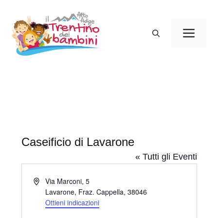
Vai
al
Men
contenuto
Caseificio di Lavarone
« Tutti gli Eventi
I
Via Marconi, 5
n
Lavarone, Fraz. Cappella
,
38046
d
Ottieni indicazioni
i