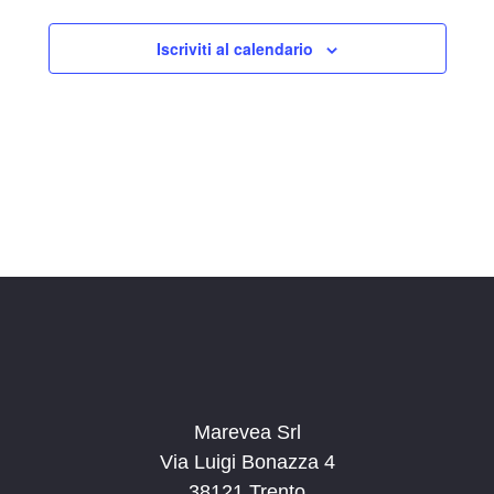
l
Iscriviti al calendario
a
d
a
t
a
.
Marevea Srl
Via Luigi Bonazza 4
38121 Trento