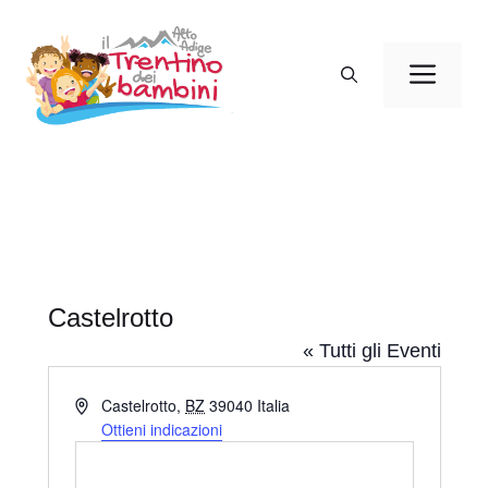
Vai
al
Men
contenuto
Castelrotto
« Tutti gli Eventi
I
Castelrotto
,
BZ
39040
Italia
n
Ottieni indicazioni
d
i