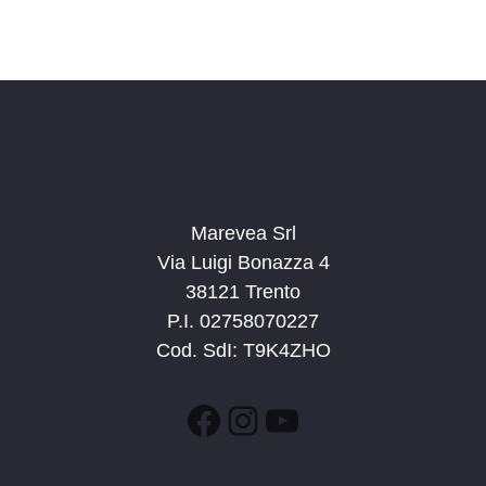
Marevea Srl
Via Luigi Bonazza 4
38121 Trento
P.I. 02758070227
Cod. SdI: T9K4ZHO
Facebook
Instagram
YouTube