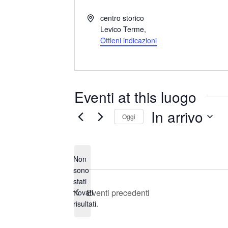
I
centro storico
n
Levico Terme
,
d
Ottieni indicazioni
i
r
i
z
Eventi at this luogo
z
o
In arrivo
Oggi
S
e
Non
l
sono
e
stati
N
z
Eventi
precedenti
trovati
o
i
risultati.
t
o
i