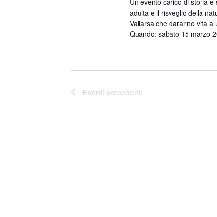
Un evento carico di storia e 
a
adulta e il risveglio della n
l
Vallarsa che daranno vita a 
a
Quando: sabato 15 marzo 202
d
a
t
a
Eventi
precedenti
.