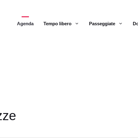
Agenda
Tempo libero
Passeggiate
Do
zze