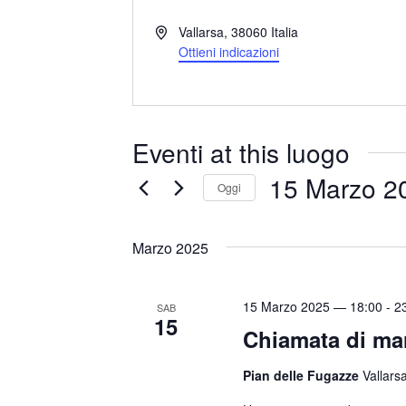
I
Vallarsa
,
38060
Italia
n
Ottieni indicazioni
d
i
r
i
Eventi at this luogo
z
z
15 Marzo 2
Oggi
o
S
e
Marzo 2025
l
e
15 Marzo 2025 — 18:00
-
2
SAB
z
15
Chiamata di ma
i
o
Pian delle Fugazze
Vallarsa
n