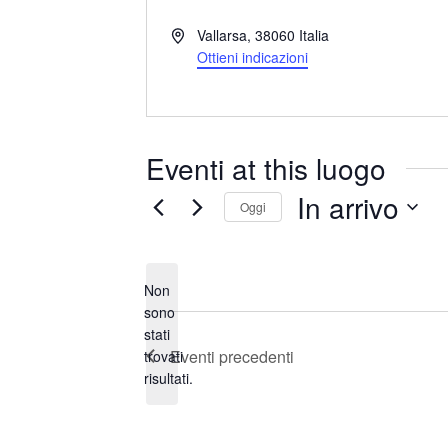
I
Vallarsa
,
38060
Italia
n
Ottieni indicazioni
d
i
r
i
Eventi at this luogo
z
z
In arrivo
Oggi
o
S
e
Non
l
sono
e
stati
N
z
Eventi
precedenti
trovati
o
i
risultati.
t
o
i
n
c