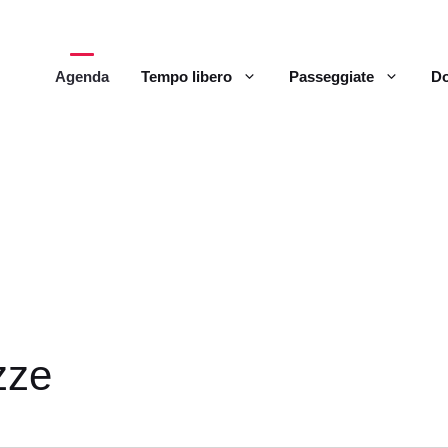
Agenda
Tempo libero
Passeggiate
Do
zze