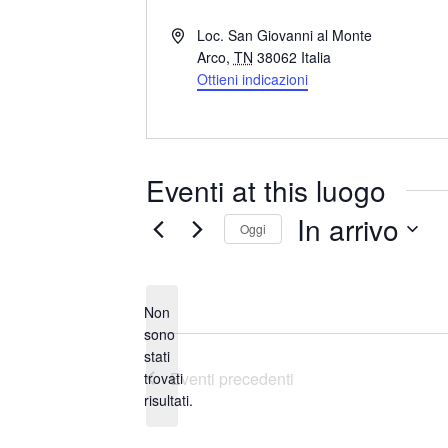
I
Loc. San Giovanni al Monte
n
Arco
,
TN
38062
Italia
d
Ottieni indicazioni
i
r
i
z
Eventi at this luogo
z
o
In arrivo
Oggi
S
e
Non
l
sono
e
stati
N
z
Eventi
precedenti
trovati
o
i
risultati.
t
o
i