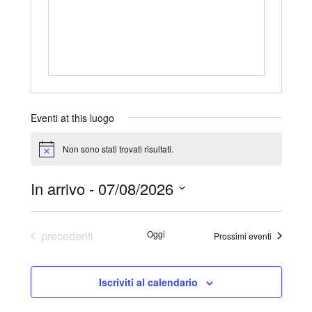
r
i
z
z
o
Eventi at this luogo
Non sono stati trovati risultati.
N
o
t
In arrivo
 - 
07/08/2026
i
c
S
e
e
Eventi
precedenti
Oggi
Prossimi eventi
l
e
Iscriviti al calendario
z
i