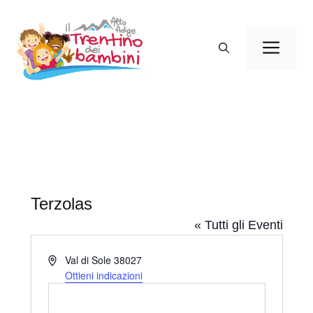
Vai
al
Men
contenuto
Terzolas
« Tutti gli Eventi
I
Val di Sole
38027
n
Ottieni indicazioni
d
i