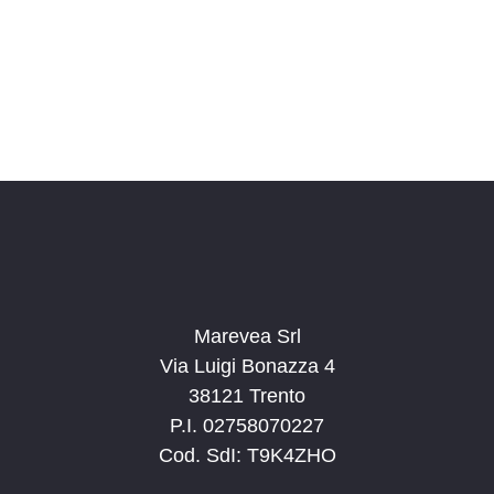
o
n
a
l
a
d
a
t
a
.
Marevea Srl
Via Luigi Bonazza 4
38121 Trento
P.I. 02758070227
Cod. SdI: T9K4ZHO