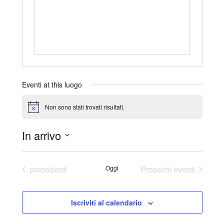
r
i
z
z
o
Eventi at this luogo
Non sono stati trovati risultati.
N
o
t
In arrivo
i
c
S
e
e
Eventi
precedenti
Oggi
Prossimi eventi
l
e
Iscriviti al calendario
z
i