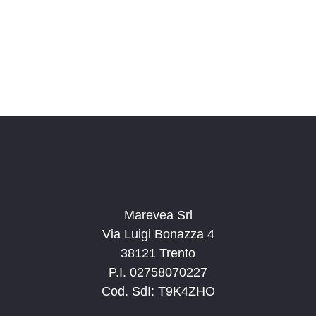
o
n
a
l
a
d
a
t
a
.
Marevea Srl
Via Luigi Bonazza 4
38121 Trento
P.I. 02758070227
Cod. SdI: T9K4ZHO