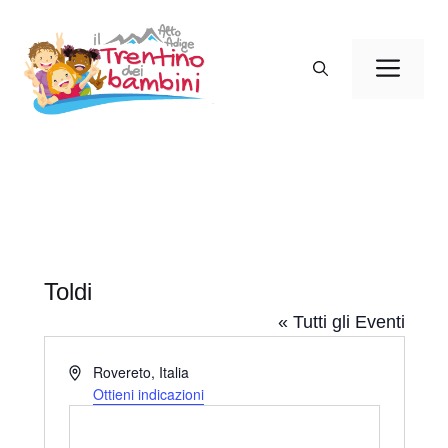
Vai
al
Men
contenuto
Toldi
« Tutti gli Eventi
I
Rovereto
,
Italia
n
Ottieni indicazioni
d
i