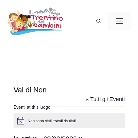
Vai
al
Men
contenuto
Val di Non
« Tutti gli Eventi
Eventi at this luogo
Non sono stati trovati risultati.
N
o
t
i