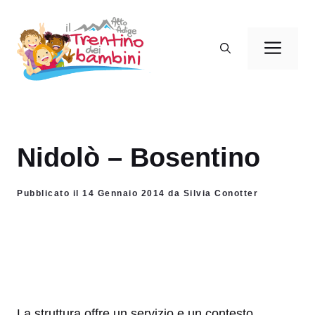
Vai
al
Men
contenuto
Nidolò – Bosentino
Pubblicato il 14 Gennaio 2014 da Silvia Conotter
La struttura offre un servizio e un contesto