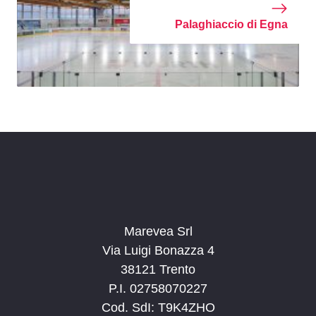
Palaghiaccio di Egna
Marevea Srl
Via Luigi Bonazza 4
38121 Trento
P.I. 02758070227
Cod. SdI: T9K4ZHO