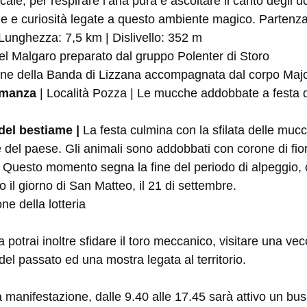
cale, per respirare l’aria pura e ascoltare il canto degli u
rie e curiosità legate a questo ambiente magico. Parten
 Lunghezza: 7,5 km | Dislivello: 352 m
el Malgaro preparato dal gruppo Polenter di Storo
ione della Banda di Lizzana accompagnata dal corpo Majo
umanza
| Località Pozza | Le mucche addobbate a festa di
 del bestiame |
La festa culmina con la sfilata delle mu
le del paese. Gli animali sono addobbati con corone di fi
i. Questo momento segna la fine del periodo di alpeggio
o il giorno di San Matteo, il 21 di settembre.
ne della lotteria
a potrai inoltre sfidare il toro meccanico, visitare una ve
del passato ed una mostra legata al territorio.
lla manifestazione, dalle 9.40 alle 17.45 sarà attivo un bu