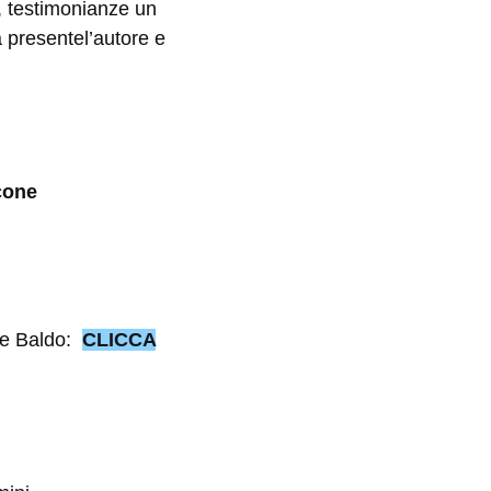
 testimonianze un
à presentel’autore e
cone
nte Baldo:
CLICCA