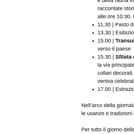
e della fauna lo
raccontate sto
alle ore 10:30.
11.30 | Pasto d
13.30 | Esibiz
15.00 |
Trans
verso il paese
15.30 |
Sfilata
la via principa
collari decorat
veniva celebrat
17.00 | Estrazio
Nell’arco della giornat
le usanze e tradizioni 
Per tutto il giorno de