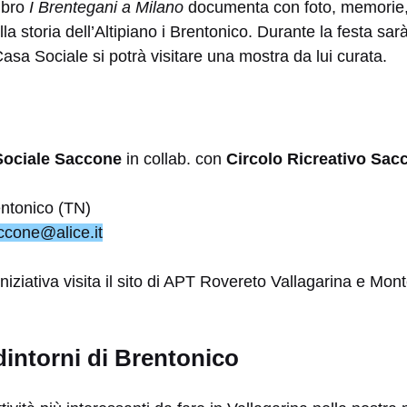
ibro
I Brentegani a Milano
documenta con foto, memorie,
la storia dell’Altipiano i Brentonico. Durante la festa sar
Casa Sociale si potrà visitare una mostra da lui curata.
Sociale Saccone
in collab. con
Circolo Ricreativo Sac
ntonico (TN)
ccone@alice.it
’iniziativa visita il sito di APT Rovereto Vallagarina e Mo
dintorni di Brentonico