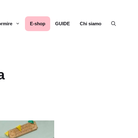
rmire
E-shop
GUIDE
Chi siamo
a