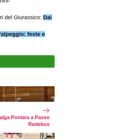
mini-
uri del Giurassico:
Dai
’alpeggio: feste e
alga Pontara a Passo
Redebus