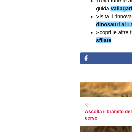
Trova tutte le a
guida
Vallagar
Visita il rinno
dinosauri ai L
Scopri le altre
sfilate
Ascolta il bramito del
cervo