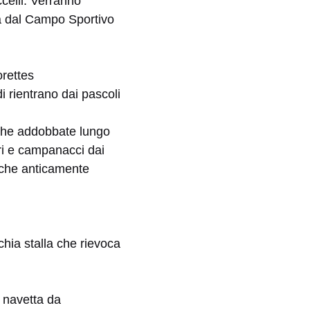
ccelli. Verranno
za dal Campo Sportivo
rettes
 rientrano dai pascoli
cche addobbate lungo
ori e campanacci dai
, che anticamente
cchia stalla che rievoca
s navetta da