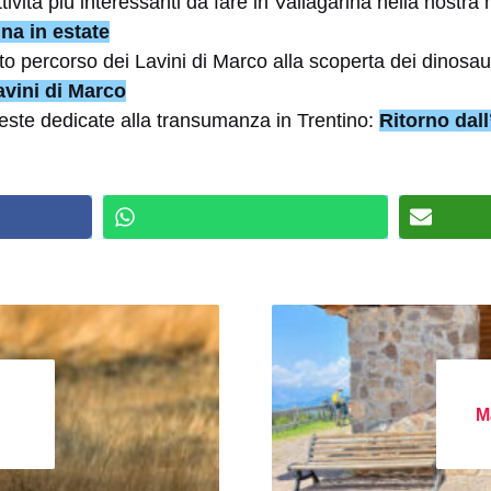
ttività più interessanti da fare in Vallagarina nella nostra 
ina in estate
vato percorso dei Lavini di Marco alla scoperta dei dinosa
avini di Marco
 feste dedicate alla transumanza in Trentino:
Ritorno dall
M