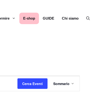
rmire
E-shop
GUIDE
Chi siamo
E
Cerca Eventi
Sommario
v
e
n
t