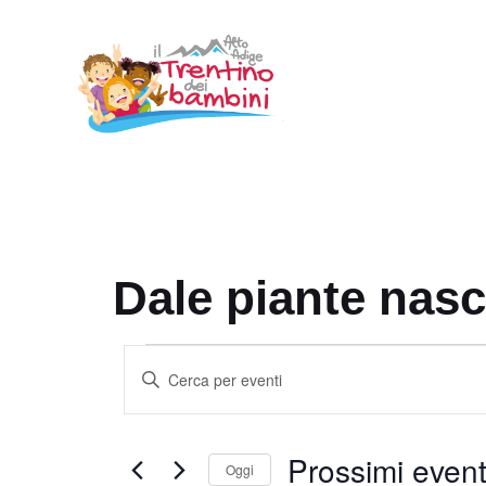
Vai
al
contenuto
Dale piante nasc
Eventi
E
I
v
n
e
s
Prossimi event
e
n
Oggi