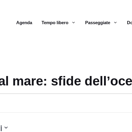
Agenda
Tempo libero
Passeggiate
Do
l mare: sfide dell’oc
i