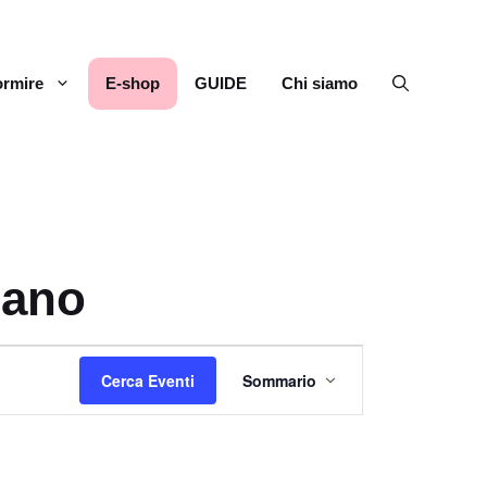
rmire
E-shop
GUIDE
Chi siamo
eano
E
Cerca Eventi
Sommario
v
e
n
t