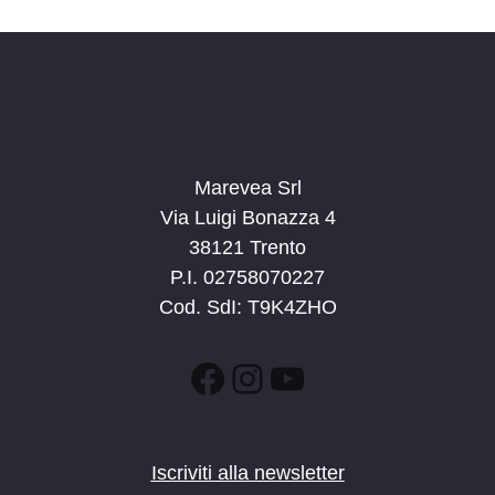
i
g
a
z
i
o
Marevea Srl
n
Via Luigi Bonazza 4
e
38121 Trento
P.I. 02758070227
Cod. SdI: T9K4ZHO
Facebook
Instagram
YouTube
Iscriviti alla newsletter