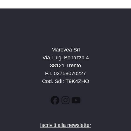
i
g
a
z
i
o
Marevea Srl
n
Via Luigi Bonazza 4
e
38121 Trento
P.I. 02758070227
Cod. SdI: T9K4ZHO
Facebook
Instagram
YouTube
Iscriviti alla newsletter