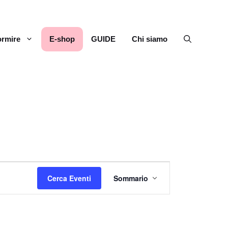
rmire
E-shop
GUIDE
Chi siamo
E
Cerca Eventi
Sommario
v
e
n
t