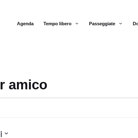
Agenda
Tempo libero
Passeggiate
Do
er amico
i