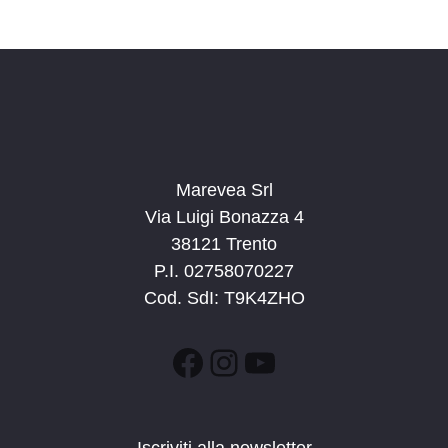
i
g
a
z
i
o
n
Marevea Srl
e
Via Luigi Bonazza 4
38121 Trento
P.I. 02758070227
Cod. SdI: T9K4ZHO
Facebook
Instagram
YouTube
Iscriviti alla newsletter