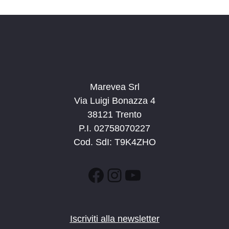
i
g
a
z
i
o
Marevea Srl
n
Via Luigi Bonazza 4
e
38121 Trento
P.I. 02758070227
Cod. SdI: T9K4ZHO
Facebook
Instagram
YouTube
Iscriviti alla newsletter