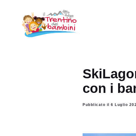
Vai
al
contenuto
SkiLagor
con i ba
Pubblicato il 6 Luglio 20