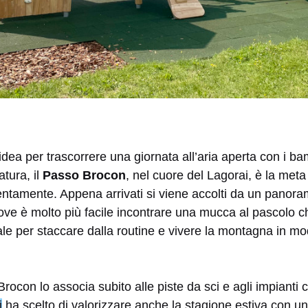
dea per trascorrere una giornata all’aria aperta con i bam
atura, il
Passo Brocon
, nel cuore del Lagorai, è la meta
ntamente. Appena arrivati si viene accolti da un panorama
ve è molto più facile incontrare una mucca al pascolo ch
ideale per staccare dalla routine e vivere la montagna in m
rocon lo associa subito alle piste da sci e agli impianti 
i
ha scelto di valorizzare anche la stagione estiva con u