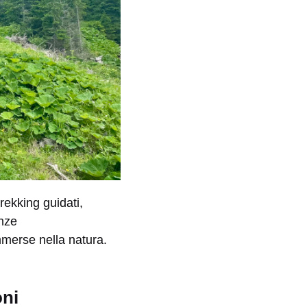
rekking guidati,
enze
mmerse nella natura.
oni