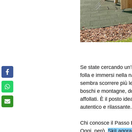
Se state cercando un’i
folla e immersi nella n
sembra scorrere più le
boschi e montagne, do
affollati. È il posto 
autentico e rilassante.
Chi conosce il Passo B
Oggi, però,
SkiLagora