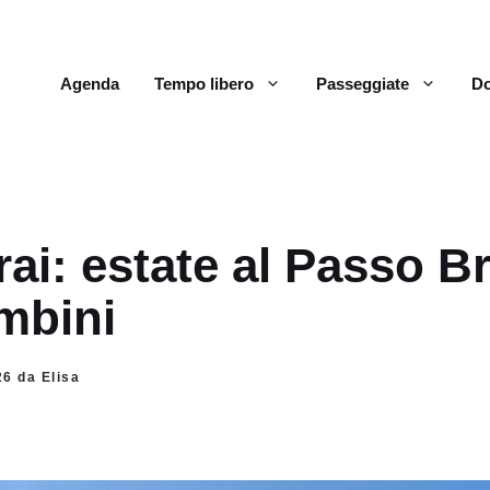
Agenda
Tempo libero
Passeggiate
Do
ai: estate al Passo B
mbini
26 da Elisa