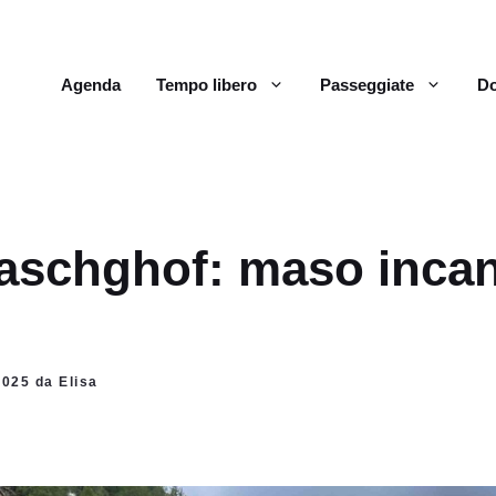
Agenda
Tempo libero
Passeggiate
Do
taschghof: maso incan
2025 da Elisa