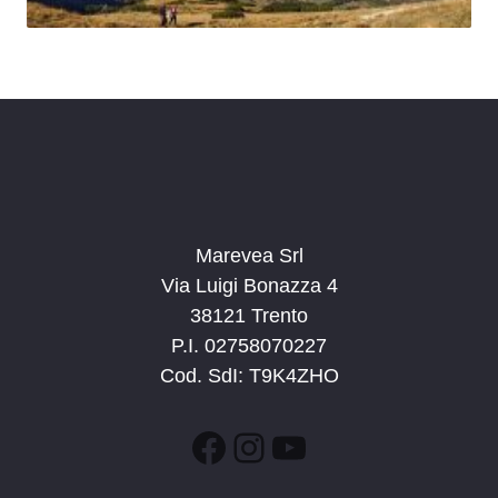
Marevea Srl
Via Luigi Bonazza 4
38121 Trento
P.I. 02758070227
Cod. SdI: T9K4ZHO
Facebook
Instagram
YouTube