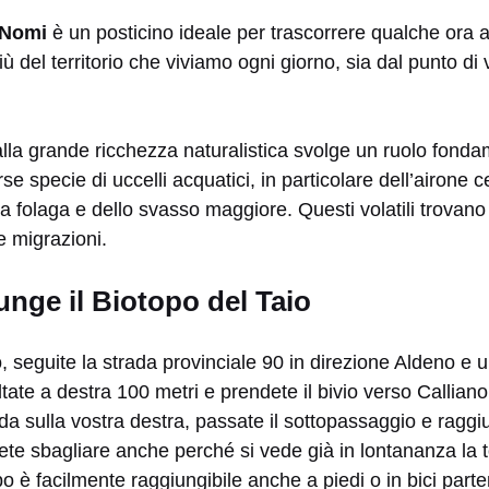
 Nomi
è un posticino ideale per trascorrere qualche ora a
ù del territorio che viviamo ogni giorno, sia dal punto di 
lla grande ricchezza naturalistica svolge un ruolo fonda
e specie di uccelli acquatici, in particolare dell’airone c
la folaga e dello svasso maggiore. Questi volatili trovano 
e migrazioni.
nge il Biotopo del Taio
seguite la strada provinciale 90 in direzione Aldeno e una
ate a destra 100 metri e prendete il bivio verso Calliano
da sulla vostra destra, passate il sottopassaggio e raggi
te sbagliare anche perché si vede già in lontananza la to
po è facilmente raggiungibile anche a piedi o in bici par