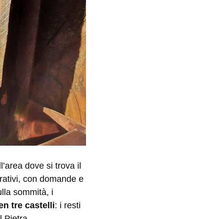
’area dove si trova il
strativi, con domande e
ulla sommità, i
n tre castelli
: i resti
 Pietra.