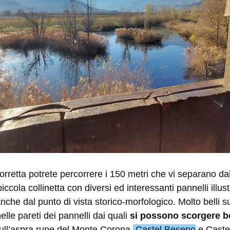
orretta potrete percorrere i 150 metri che vi separano dall
piccola collinetta con diversi ed interessanti pannelli illu
nche dal punto di vista storico-morfologico. Molto belli s
nelle pareti dei pannelli dai quali
si possono scorgere be
sull’aspra rupe del Monte Corona,
Castel Beseno
e Castel