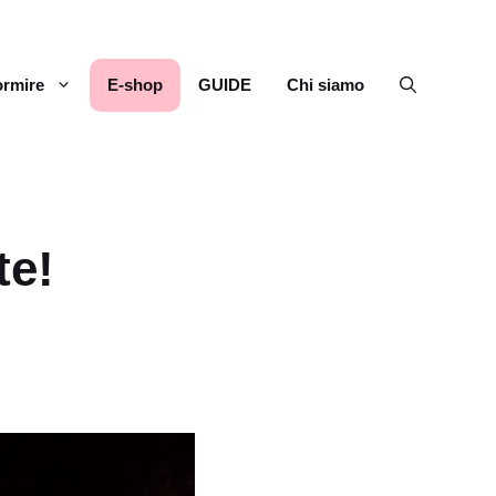
rmire
E-shop
GUIDE
Chi siamo
te!