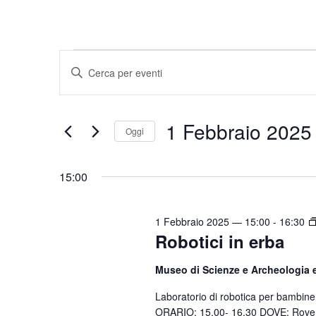
Eventi
E
I
v
n
for
e
s
1
1 Febbraio 2025
e
n
Oggi
r
t
S
Febbraio
i
i
e
15:00
s
2025
l
R
c
e
i
i
1 Febbraio 2025 — 15:00
-
16:30
z
Robotici in erba
c
P
i
a
e
o
Museo di Scienze e Archeologia 
r
r
n
o
Laboratorio di robotica per bambin
c
a
ORARIO: 15.00- 16.30 DOVE: Rover
l