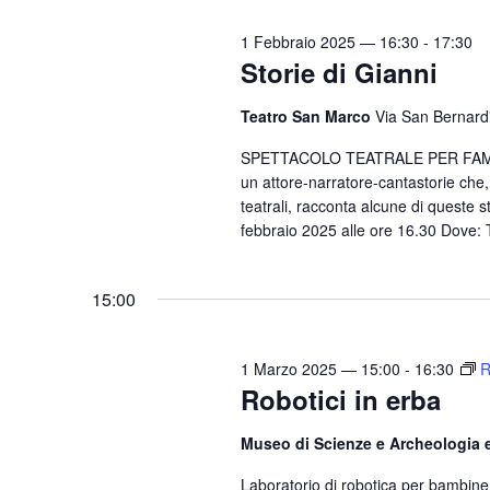
n
i
t
1 Febbraio 2025 — 16:30
-
17:30
o
Storie di Gianni
i
n
p
Teatro San Marco
Via San Bernardi
e
e
SPETTACOLO TEATRALE PER FAMIGLIE 
r
un attore-narratore-cantastorie che, c
P
teatrali, racconta alcune di queste 
a
febbraio 2025 alle ore 16.30 Dove: 
r
o
15:00
l
a
C
1 Marzo 2025 — 15:00
-
16:30
R
Robotici in erba
h
i
Museo di Scienze e Archeologia 
a
v
Laboratorio di robotica per bambin