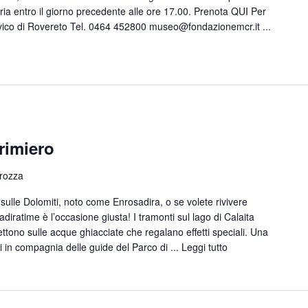
oria entro il giorno precedente alle ore 17.00. Prenota QUI Per
ico di Rovereto Tel. 0464 452800 museo@fondazionemcr.it ...
rimiero
trozza
ulle Dolomiti, noto come Enrosadira, o se volete rivivere
iratime è l’occasione giusta! I tramonti sul lago di Calaita
lettono sulle acque ghiacciate che regalano effetti speciali. Una
ti in compagnia delle guide del Parco di ...
Leggi tutto