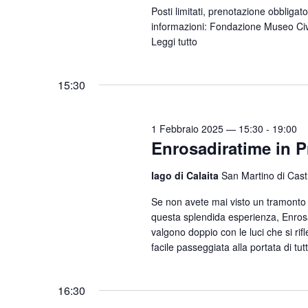
l
Posti limitati, prenotazione obbligat
a
a
informazioni: Fondazione Museo Civ
a
e
C
Leggi tutto
d
h
v
a
i
i
t
15:30
a
s
a
v
.
t
1 Febbraio 2025 — 15:30
-
19:00
e
Enrosadiratime in P
e
.
N
C
lago di Calaita
San Martino di Cas
e
a
Se non avete mai visto un tramonto s
r
v
questa splendida esperienza, Enrosad
c
valgono doppio con le luci che si rif
i
a
facile passeggiata alla portata di tut
g
E
a
v
16:30
e
z