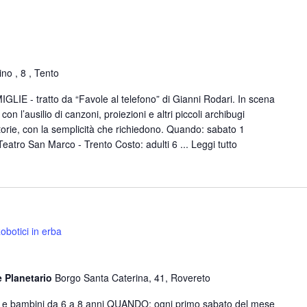
no , 8 , Tento
- tratto da “Favole al telefono” di Gianni Rodari. In scena
on l’ausilio di canzoni, proiezioni e altri piccoli archibugi
storie, con la semplicità che richiedono. Quando: sabato 1
Teatro San Marco - Trento Costo: adulti 6 ...
Leggi tutto
obotici in erba
e Planetario
Borgo Santa Caterina, 41, Rovereto
e e bambini da 6 a 8 anni QUANDO: ogni primo sabato del mese