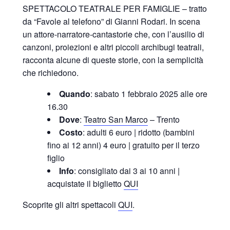
SPETTACOLO TEATRALE PER FAMIGLIE – tratto
da “Favole al telefono” di Gianni Rodari. In scena
un attore-narratore-cantastorie che, con l’ausilio di
canzoni, proiezioni e altri piccoli archibugi teatrali,
racconta alcune di queste storie, con la semplicità
che richiedono.
Quando
: sabato 1 febbraio 2025 alle ore
16.30
Dove
:
Teatro San Marco
– Trento
Costo
: adulti 6 euro | ridotto (bambini
fino ai 12 anni) 4 euro | gratuito per il terzo
figlio
Info
: consigliato dai 3 ai 10 anni |
acquistate il biglietto
QUI
Scoprite gli altri spettacoli
QUI
.