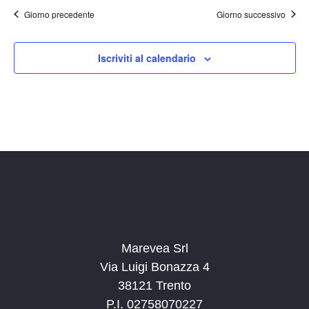
t
o
Giorno precedente
Giorno successivo
n
e
e
N
Iscriviti al calendario
a
v
i
g
a
z
i
o
n
e
Marevea Srl
Via Luigi Bonazza 4
38121 Trento
P.I. 02758070227