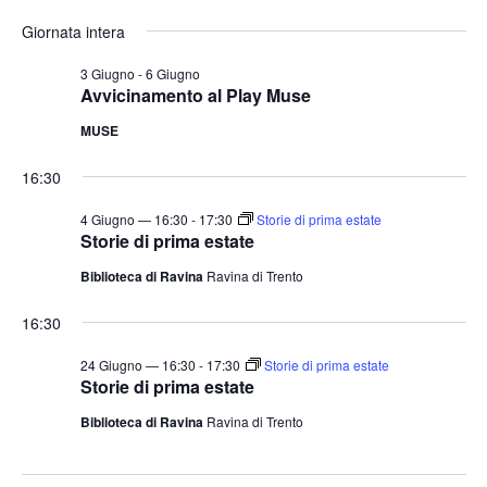
e
v
v
i
S
for
r
Giornata intera
o
e
e
c
e
r
a
n
4
n
n
l
3 Giugno
-
6 Giugno
t
o
Avvicinamento al Play Muse
t
e
Giugno
o
MUSE
i
z
V
2026
i
R
i
16:30
o
i
s
n
4 Giugno — 16:30
-
17:30
Storie di prima estate
c
t
Storie di prima estate
a
e
e
Biblioteca di Ravina
Ravina di Trento
l
N
r
a
a
c
16:30
v
d
a
i
24 Giugno — 16:30
-
17:30
Storie di prima estate
a
e
Storie di prima estate
g
t
v
a
Biblioteca di Ravina
Ravina di Trento
a
i
z
.
s
i