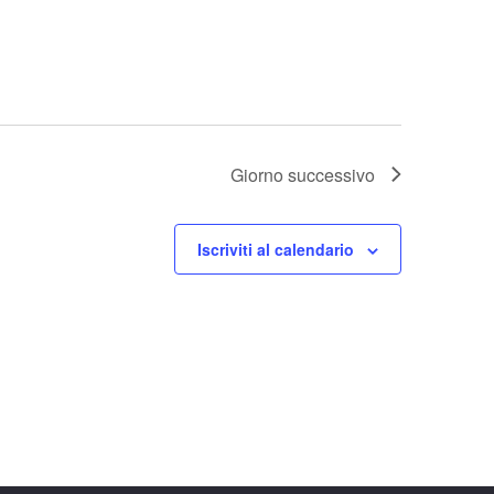
v
i
g
a
z
i
Giorno successivo
o
n
e
Iscriviti al calendario