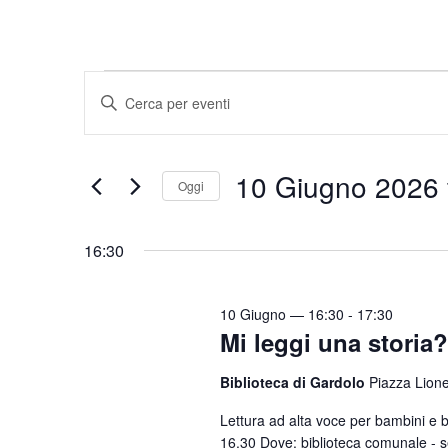
Eventi
E
I
v
n
for
e
s
10
10 Giugno 2026
e
n
Oggi
r
t
S
Giugno
i
i
e
16:30
s
2026
l
R
c
e
i
i
10 Giugno — 16:30
-
17:30
z
Mi leggi una storia?
c
P
i
a
e
o
Biblioteca di Gardolo
Piazza Lione
r
r
n
o
Lettura ad alta voce per bambini e
c
a
16.30 Dove: biblioteca comunale - s
l