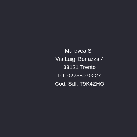
n
i
t
o
i
n
p
e
e
r
Marevea Srl
P
Via Luigi Bonazza 4
a
38121 Trento
r
P.I. 02758070227
o
Cod. SdI: T9K4ZHO
l
a
C
h
i
a
v