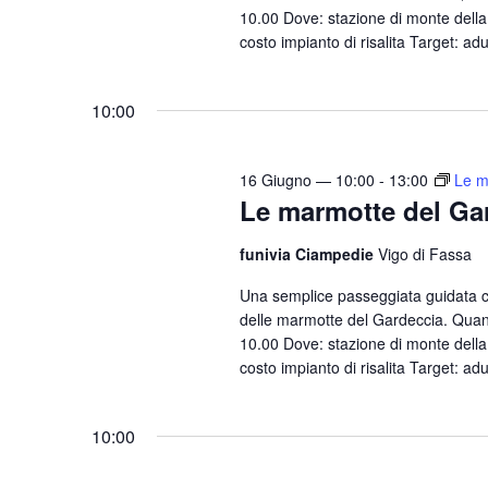
l
10.00 Dove: stazione di monte della 
a
a
costo impianto di risalita Target: adu
a
e
C
d
h
v
a
10:00
i
i
t
a
s
a
v
16 Giugno — 10:00
-
13:00
Le m
.
t
Le marmotte del Ga
e
e
.
funivia Ciampedie
Vigo di Fassa
N
C
e
Una semplice passeggiata guidata 
a
delle marmotte del Gardeccia. Quand
r
v
10.00 Dove: stazione di monte della 
c
costo impianto di risalita Target: adu
i
a
g
E
10:00
a
v
e
z