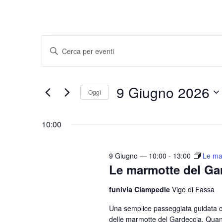
Eventi
E
I
v
n
for
e
s
9
9 Giugno 2026
e
n
Oggi
r
t
S
Giugno
i
i
e
10:00
s
2026
l
R
c
e
i
i
9 Giugno — 10:00
-
13:00
Le ma
z
Le marmotte del Ga
c
P
i
a
e
o
funivia Ciampedie
Vigo di Fassa
r
r
n
o
Una semplice passeggiata guidata 
c
a
delle marmotte del Gardeccia. Quand
l