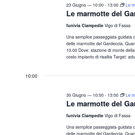
n
23 Giugno — 10:00
-
13:00
Le m
i
t
Le marmotte del Ga
o
i
n
funivia Ciampedie
Vigo di Fassa
p
e
e
Una semplice passeggiata guidata 
delle marmotte del Gardeccia. Quand
r
10.00 Dove: stazione di monte della 
P
costo impianto di risalita Target: adu
a
r
10:00
o
l
a
30 Giugno — 10:00
-
13:00
Le m
C
Le marmotte del Ga
h
funivia Ciampedie
Vigo di Fassa
i
a
Una semplice passeggiata guidata 
v
delle marmotte del Gardeccia. Quand